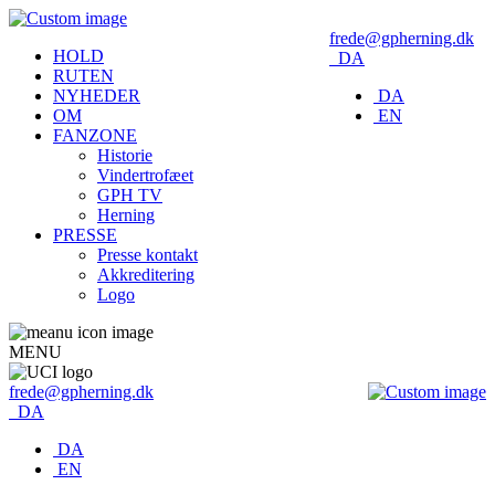
frede@gpherning.dk
HOLD
DA
RUTEN
NYHEDER
DA
OM
EN
FANZONE
Historie
Vindertrofæet
GPH TV
Herning
PRESSE
Presse kontakt
Akkreditering
Logo
MENU
frede@gpherning.dk
DA
DA
EN