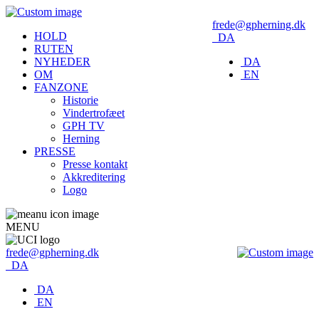
frede@gpherning.dk
HOLD
DA
RUTEN
NYHEDER
DA
OM
EN
FANZONE
Historie
Vindertrofæet
GPH TV
Herning
PRESSE
Presse kontakt
Akkreditering
Logo
MENU
frede@gpherning.dk
DA
DA
EN