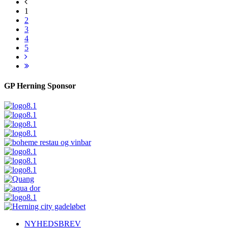
1
2
3
4
5
GP Herning Sponsor
NYHEDSBREV