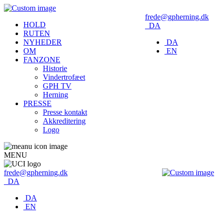
frede@gpherning.dk
HOLD
DA
RUTEN
NYHEDER
DA
OM
EN
FANZONE
Historie
Vindertrofæet
GPH TV
Herning
PRESSE
Presse kontakt
Akkreditering
Logo
MENU
frede@gpherning.dk
DA
DA
EN