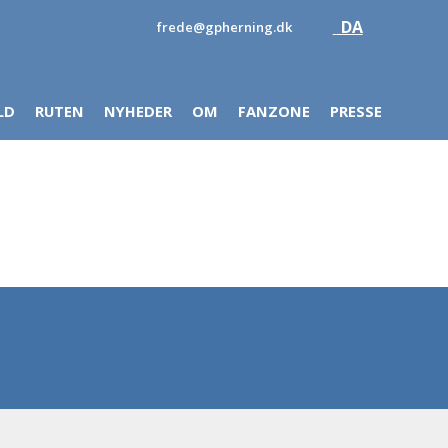
DA
frede@gpherning.dk
LD
RUTEN
NYHEDER
OM
FANZONE
PRESSE