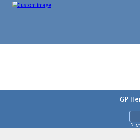
GP He
Dag