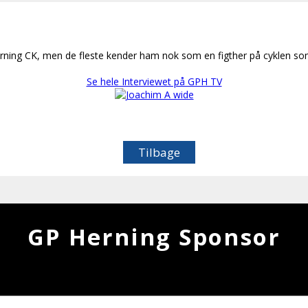
ning CK, men de fleste kender ham nok som en figther på cyklen som 
Se hele Interviewet på GPH TV
Tilbage
GP Herning Sponsor