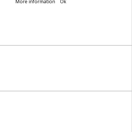
okies.
More information
Ok