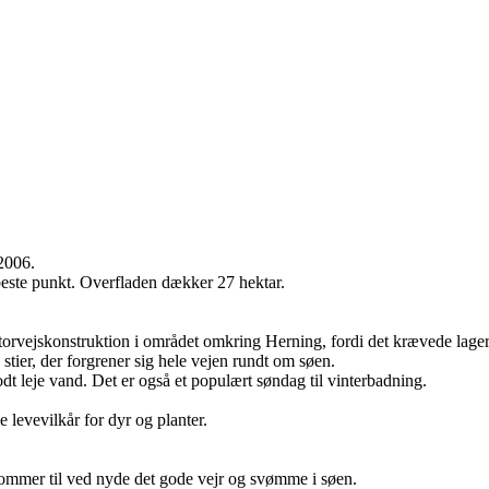
 2006.
beste punkt. Overfladen dækker 27 hektar.
torvejskonstruktion i området omkring Herning, fordi det krævede lager
stier, der forgrener sig hele vejen rundt om søen.
godt leje vand. Det er også et populært søndag til vinterbadning.
e levevilkår for dyr og planter.
kommer til ved nyde det gode vejr og svømme i søen.