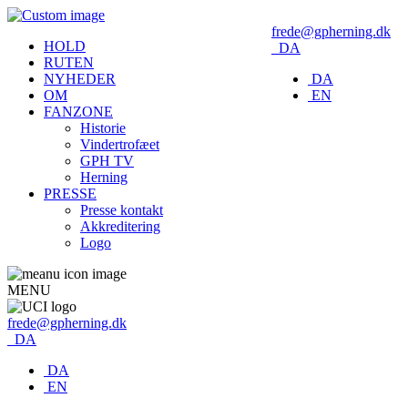
frede@gpherning.dk
HOLD
DA
RUTEN
NYHEDER
DA
OM
EN
FANZONE
Historie
Vindertrofæet
GPH TV
Herning
PRESSE
Presse kontakt
Akkreditering
Logo
MENU
frede@gpherning.dk
DA
DA
EN