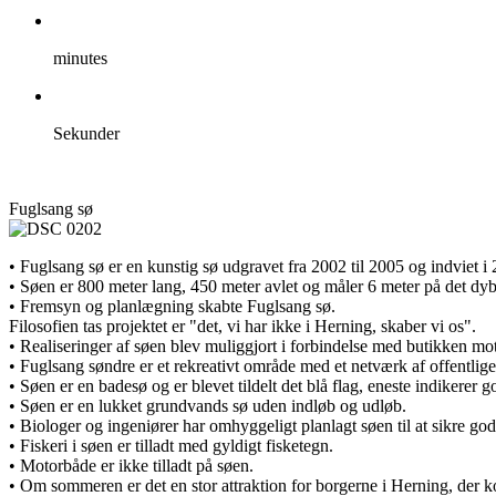
minutes
Sekunder
Fuglsang sø
• Fuglsang sø er en kunstig sø udgravet fra 2002 til 2005 og indviet i
• Søen er 800 meter lang, 450 meter avlet og måler 6 meter på det dy
• Fremsyn og planlægning skabte Fuglsang sø.
Filosofien tas projektet er "det, vi har ikke i Herning, skaber vi os".
• Realiseringer af søen blev muliggjort i forbindelse med butikken mo
• Fuglsang søndre er et rekreativt område med et netværk af offentlige 
• Søen er en badesø og er blevet tildelt det blå flag, eneste indikerer 
• Søen er en lukket grundvands sø uden indløb og udløb.
• Biologer og ingeniører har omhyggeligt planlagt søen til at sikre god
• Fiskeri i søen er tilladt med gyldigt fisketegn.
• Motorbåde er ikke tilladt på søen.
• Om sommeren er det en stor attraktion for borgerne i Herning, der 